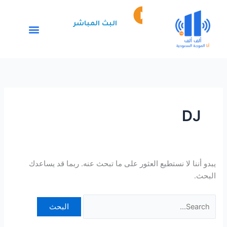
خطي
البحث
Episode
لى
عن:
play
البث المباشر
لمحتوى
icon
DJ
يبدو أننا لا نستطيع العثور على ما تبحث عنه. ربما قد يساعدك
البحث.