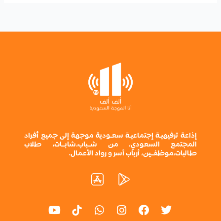
إذاعة ترفيهيـة إجتماعيـة سعـودية موجهة إلى جميع أفراد
المجتمع السعودي، من شــباب،شابــات، طلاب
طالبات،موظفــين، أرباب أسر و رواد الأعمال.
Y
W
I
F
T
o
h
n
a
w