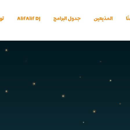
ّا
المذيعين
جدول البرامج
AlifAlif DJ
تو