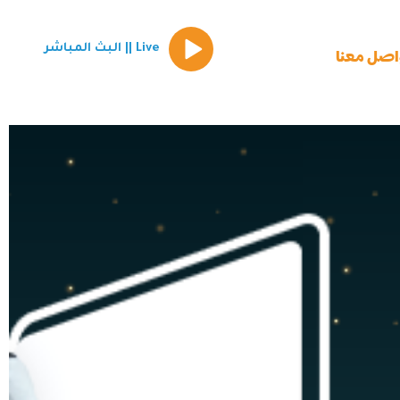
Episode
Live || البث المباشر
play
اصل معنا
icon