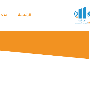
خطي
لى
لمحتوى
الرئيسية
نبذه ع