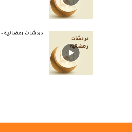
icon
دردشات رمضانية – ال
Episode
play
icon