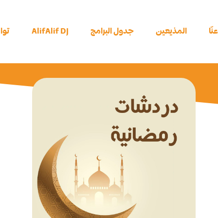
نّا
المذيعين
جدول البرامج
AlifAlif DJ
توا