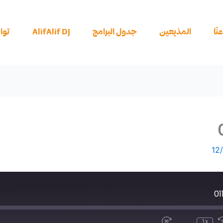
نّا
المذيعين
جدول البرامج
AlifAlif DJ
توا
12
Fast
Mute
Rew
Forward
30
Seco
seconds
1x