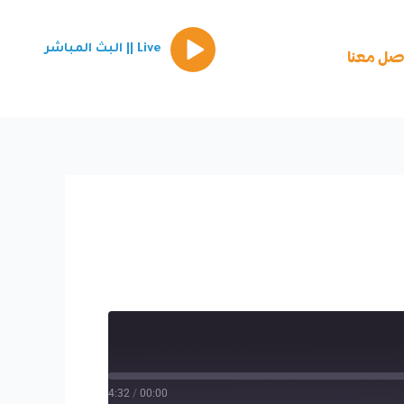
Episode
Live || البث المباشر
play
صل معنا
icon
4:32
/
00:00