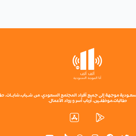
ة سعـودية موجهة إلى جميع أفراد المجتمع السعودي، من شــباب،شابــات، ط
طالبات،موظفــين، أرباب أسر و رواد الأعمال.