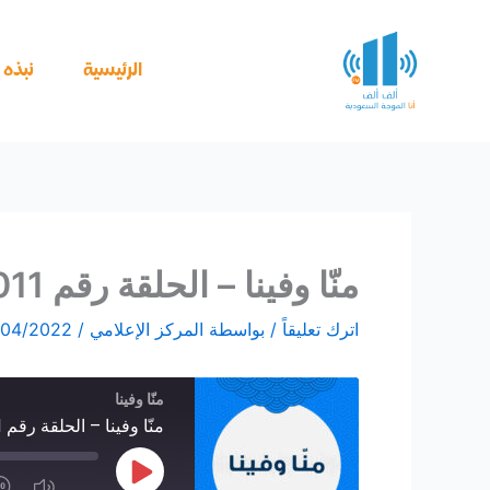
خطي
لى
لمحتوى
الرئيسية
نبذه ع
منّا وفينا – الحلقة رقم 011
اترك تعليقاً
/ بواسطة
المركز الإعلامي
/
/04/2022
/Unmute
ind
منّا وفينا
10
Episode
nds
منّا وفينا – الحلقة رقم 011
Play
Episode