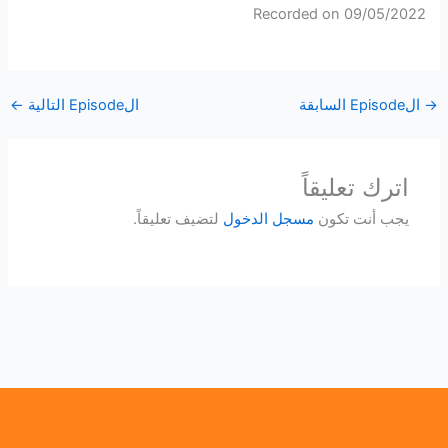
Recorded on 09/05/2022
SHARE
RSS FEED
LINK
→
الEpisode السابقة
الEpisode التالية
←
EMBED
اترك تعليقاً
يجب أنت تكون
مسجل الدخول
لتضيف تعليقاً.