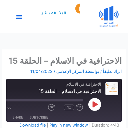
خطي
Episode
لى
play
البث المباشر
لمحتوى
icon
الاحترافية في الاسلام – الحلقة 15
اترك تعليقاً
/ بواسطة
المركز الإعلامي
/
11/04/2022
Fast
Rewind
10
الاحترافية في الاسلام
Forward
30
Seconds
الاحترافية في الاسلام – الحلقة 15
seconds
Play
Episode
/
00:00
1x
SHARE
SUBSCRIBE
Download file
|
Play in new window
|
Duration: 4:43
|