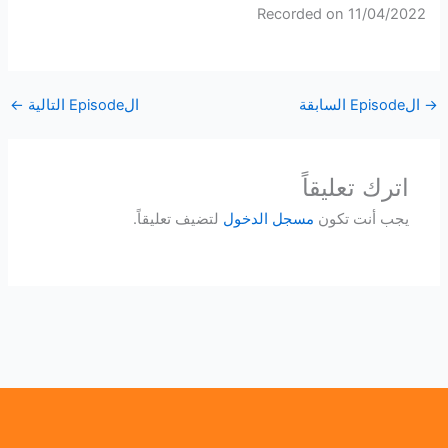
Recorded on 11/04/2022
SHARE
RSS FEED
LINK
→
الEpisode السابقة
الEpisode التالية
←
EMBED
اترك تعليقاً
يجب أنت تكون
مسجل الدخول
لتضيف تعليقاً.