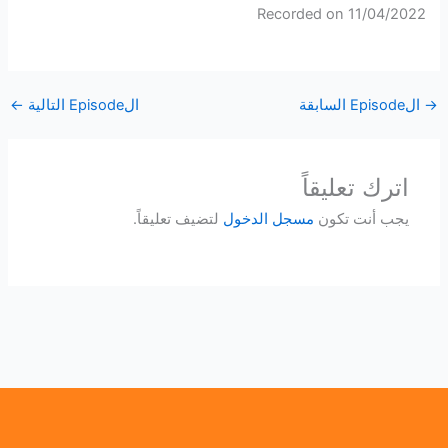
Recorded on 11/04/2022
SHARE
RSS FEED
LINK
→
الEpisode السابقة
الEpisode التالية
←
EMBED
اترك تعليقاً
يجب أنت تكون
مسجل الدخول
لتضيف تعليقاً.