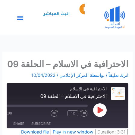
خطي
Episode
لى
play
البث المباشر
لمحتوى
icon
الاحترافية في الاسلام – الحلقة 09
اترك تعليقاً
/ بواسطة
المركز الإعلامي
/
10/04/2022
Fast
Rewind
10
الاحترافية في الاسلام
Forward
30
Seconds
الاحترافية في الاسلام – الحلقة 09
seconds
Play
Episode
/
00:00
1x
SHARE
SUBSCRIBE
Download file
|
Play in new window
|
Duration: 3:31
|