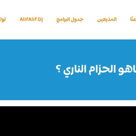
نّا
المذيعين
جدول البرامج
AlifAlif DJ
توا
هو الحزام الناري ؟