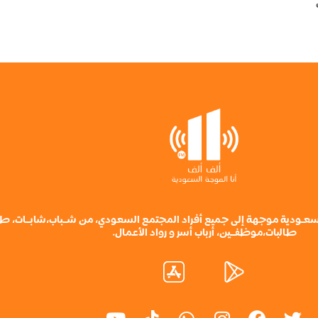
ة سعـودية موجهة إلى جميع أفراد المجتمع السعودي، من شــباب،شابــات، ط
طالبات،موظفــين، أرباب أسر و رواد الأعمال.
Y
W
I
F
T