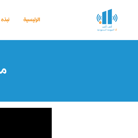
خطي
لى
لمحتوى
الرئيسية
نبذه ع
ما