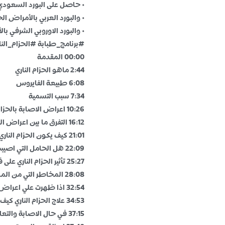
• حاصل على البورد السعودي 
• والبورد العربي بالأمراض الج
• والبورد الاوروبي الشرفي با
#برنامج_طبابة #الحزام_النا
00:00 المقدمة
2:44 ماهو الحزام الناري
6:08 طبيعة الفايروس
7:34 سبب التسمية
10:26 اعراض الاصابة بالحزام الناري
16:12 التفرق ما بين اعراض الحزام الناري والامراض الجلدية الاخرى
21:01 كيف يكون الحزام الناري مُعدي
22:09 هل الحامل التي اصيبت بالحزام الناري بيكون عليها مخاطر
25:27 تأثير الحزام الناري على فئة الامراض المزمنة
28:08 المخاطر التي من الممكن يصل اليها المريض في حال عدم الذهاب الى المستشفى
32:54 اذا ظهرت علي اعراض الحزام الناري وش اسوي
34:53 علاج الحزام الناري كيف يكون
37:15 في حال الاصابة والتعافي هل ممكن يصاب الشخص مرة اخرى