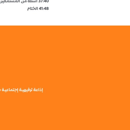
37:40 اسئلة من المستمعين
41:48 الختام
إذاعة ترفيهيـة إجتماعيـ