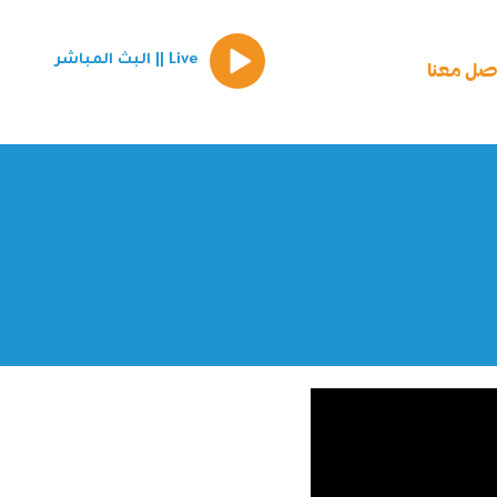
Episode
Live || البث المباشر
play
صل معنا
icon