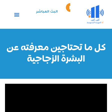
خطي
Episode
لى
play
البث المباشر
لمحتوى
icon
كل ما تحتاجين معرفته عن
البشرة الزجاجية