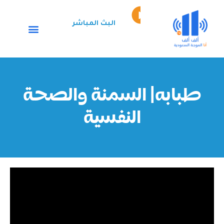
خطي
Episode
لى
play
البث المباشر
لمحتوى
icon
طبابه| السمنة والصحة
النفسية