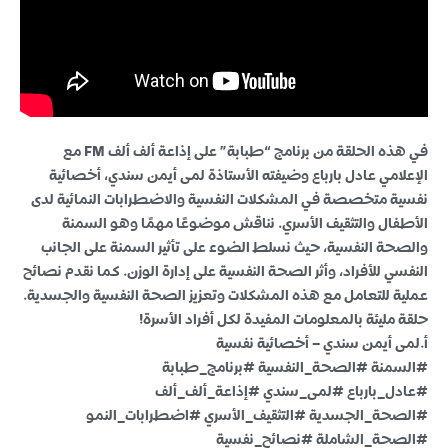
في هذه الحلقة من برنامج “طبابة” على إذاعة ألف ألف FM مع
الإعلامي عادل بارباع وضيفته الأستاذة لمى أيمن سندي، أخصائية
نفسية متخصصة في المشكلات النفسية والاضطرابات النمائية لدى
الأطفال والتثقيف الأسري. نناقش موضوعًا مهمًا وهو السمنة
والصحة النفسية، حيث نسلط الضوء على تأثير السمنة على الجانب
النفسي للأفراد، وأثر الصحة النفسية على إدارة الوزن. كما نقدم نصائح
عملية للتعامل مع هذه المشكلات وتعزيز الصحة النفسية والجسدية.
حلقة مليئة بالمعلومات المفيدة لكل أفراد الأسرة!
أ.لمى أيمن سندي – أخصائية نفسية
#السمنة #الصحة_النفسية #برنامج_طبابة
#عادل_بارباع #لمى_سندي #إذاعة_ألف_ألف
#الصحة_الجسدية #التثقيف_الأسري #اضطرابات_النمو
#الصحة_الشاملة #نصائح_نفسية