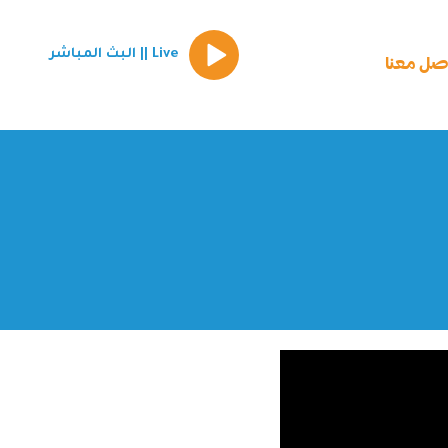
Episode
Live || البث المباشر
play
صل معنا
icon