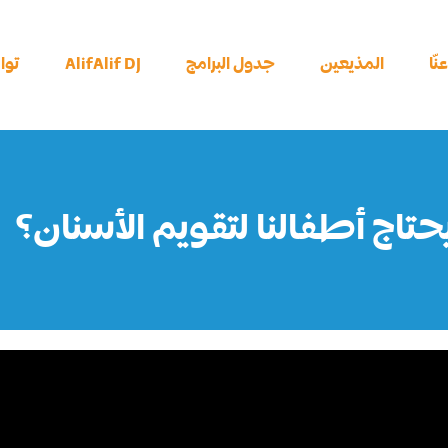
نّا
المذيعين
جدول البرامج
AlifAlif DJ
توا
حتاج أطفالنا لتقويم الأسنان؟