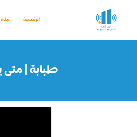
خطي
لى
لمحتوى
الرئيسية
نبذه ع
طبابة | متى ي