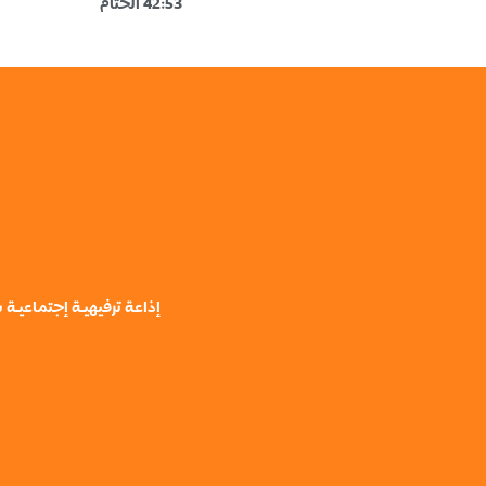
42:53 الختام
إذاعة ترفيهيـة إجتماعيـ