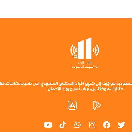
ة سعـودية موجهة إلى جميع أفراد المجتمع السعودي، من شــباب،شابــات، ط
طالبات،موظفــين، أرباب أسر و رواد الأعمال.
Y
W
I
F
T
o
h
n
a
w