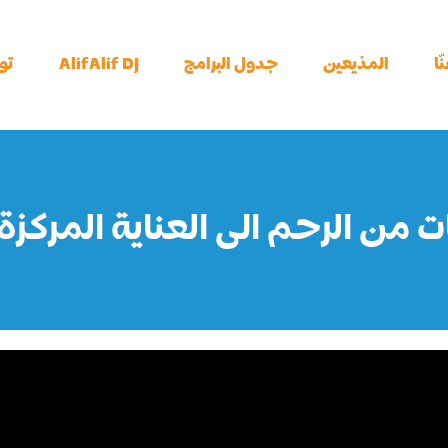
ّا
المذيعين
جدول البرامج
AlifAlif DJ
تو
من الرحم الى العناية المركزة 