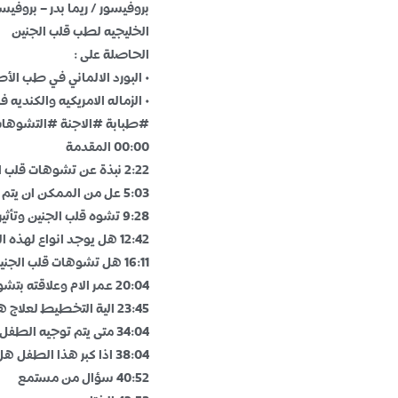
بروفيسور / ريما بدر – بروف
الخليجيه لطب قلب الجنين
الحاصلة على :
• البورد الالماني في طب الأ
• الزماله الامريكيه والكنديه
#طبابة #الاجنة #التشوهات
00:00 المقدمة
2:22 نبذة عن تشوهات قلب الجنين
5:03 عل من الممكن ان يتم الكشف عن تشوهات الجنين في فحص ما قبل الزواج ؟
9:28 تشوه قلب الجنين وتأثيره
12:42 هل يوجد انواع لهذه التشوهات ؟
16:11 هل تشوهات قلب الجنين لها علاقة بتشوهات اخرى ؟
20:04 عمر الام وعلاقته بتشوهات قلب الجنين
23:45 الية التخطيط لعلاج هذا الجنين قبل الولادة وبعد الولادة
34:04 متى يتم توجيه الطفل الى العناية المركزة ؟
38:04 اذا كبر هذا الطفل هل بتأثر عليه هذه التشوهات ؟
40:52 سؤال من مستمع