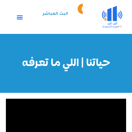
خطي
Episode
لى
play
البث المباشر
لمحتوى
icon
حياتنا | اللي ما تعرفه