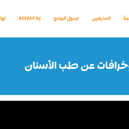
نّا
المذيعين
جدول البرامج
AlifAlif DJ
توا
خرافات عن طب الأسنان