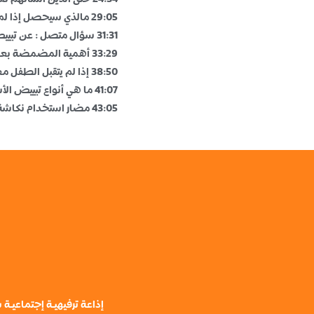
29:05 مالذي سيحصل إذا لم يتم إغلاق الفراغ بعد خلع السن؟
31:31 سؤال متصل : عن تبييض القوالب في عيادات الأسنان
33:29 أهمية المضمضة بعد تفريش الأسنان
38:50 إذا لم يتقبل الطفل معجون الأسنان هل ممكن أن يستخدم الغسول؟
41:07 ما هي أنواع تبييض الأسنان؟
43:05 مضار استخدام نكاشة الأسنان
إذاعة ترفيهيـة إجتماعيـ