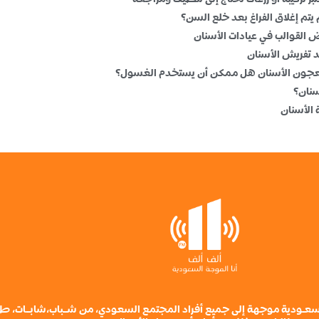
ة سعـودية موجهة إلى جميع أفراد المجتمع السعودي، من شــباب،شابــات، ط