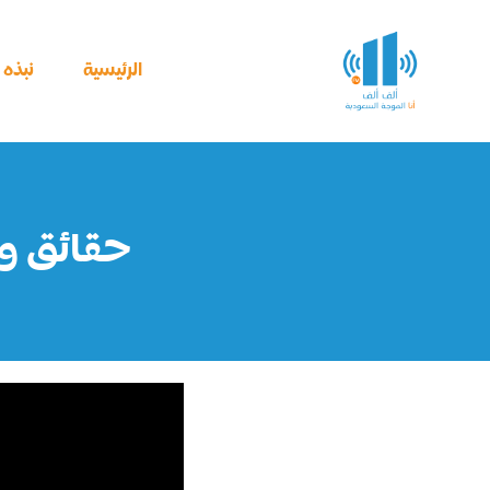
خطي
لى
لمحتوى
الرئيسية
نبذه ع
حقائق و