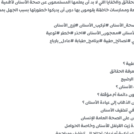
لحقائق والخفايا التي لا بد أن يعلمها المستمعون عن صحة الأسنان لأهمية الت
 وممارسات خاظئة يقومون بها دون أن يدركوا خطورتها بسبب الجهل بمض
_الأسنان #تركيب_الأسنان #زرع_الأسنان
لأسنان #معجون_الأسنان #احذر #خطر #توعية
#نصائح_طبية #برنامج_طبابة #عادل_بارباع