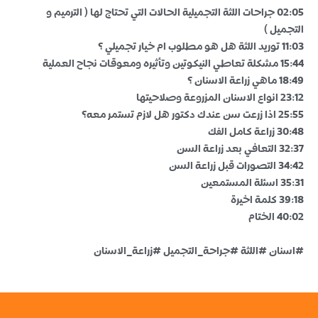
02:05 جراحات اللثة التجميلية الحالات التي تحتاج لها ( الترميم و
التجميل )
11:03 توريد اللثة هل هو مطلوب ام خيار تجميلي ؟
15:44 مشكلة تعاطي النيكوتين وتأثيره ومعوقات نجاح العملية
18:49 ماهي زراعة الاسنان ؟
23:12 انواع الاسنان المزروعة وصلاحيتها
25:55 اذا زرعت سن عندك دكتور هل لازم تستمر معه؟
30:48 زراعة كامل الفك
32:37 التعافي بعد زراعة السن
34:42 التصورات قبل زراعة السن
35:31 اسئلة المستمعين
39:18 كلمة اخيرة
40:02 الختام
#اسنان #اللثة #جراحة_التجميل #زراعة_الاسنان