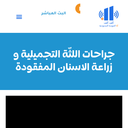
خطي
Episode
لى
play
البث المباشر
لمحتوى
icon
جراحات اللثّة التجميلية و
زراعة الاسنان المفقودة