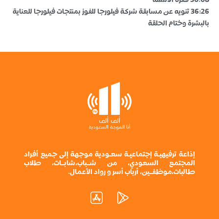
30:08 فقرة الأسئلة
36:26 تنويه عن مسابقة شركة فيلورجا للفوز بمنتجات فيلورجا للعناية
بالبشرة وختام الحلقة
إذاعة ترفيهيـة إجتماعيـة سعـودية موجهة إلى جميع أفراد
المجتمع السعودي، من شــباب،شابــات، طلاب
طالبات،موظفــين، أرباب أسر و رواد الأعمال.