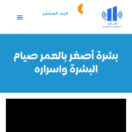
خطي
Episode
لى
play
البث المباشر
لمحتوى
icon
بشرة أصغر بالعمر صيام
البشرة واسراره