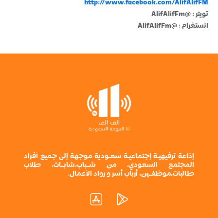
http://www.facebook.com/AlifAlifFM
تويتر : @AlifAlifFm
انستغرام : @AlifAlifFm
إذاعة ترفيهيـة إجتماعيـة سعـودية موجهة إلى جميع أفراد
المجتمع السعودي، من شــباب،شابــات، طلاب
طالبات،موظفــين، أرباب أسر و رواد الأعمال.