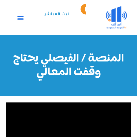
خطي
Episode
لى
play
البث المباشر
لمحتوى
icon
المنصة / الفيصلي يحتاج
وقفت المعالي