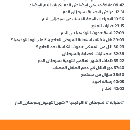
09:42 علاقة مسمى ابيضاض الدم بكريات الدم البيضاء
12:31 اعراض الاصابة بسرطان الدم
19:56 الاجراءات التبعة للكشف عن سرطان الدم
23:15 خيارات العلاج
27:09 نسبة حدوث اللوكيميا في الدم
29:03 هل بتختلف استجابة المريض للعلاج بناءً على نوع اللوكيميا ؟
30:23 هل من الممكن حدوث انتكاسة بعد العلاج ؟
32:38 احصائيات الاصابة بالسرطان
35:22 هداف الشهر العالمي للتوعية بسرطان الدم
37:40 دور الاهل في دعم الطفل المصاب
38:50 سؤال من مستمع
40:05 رسالة اخيرة
42:02 الختام
#طبابة #السرطان #اللوكيميا #شهر_التوعية_بسرطان_الدم