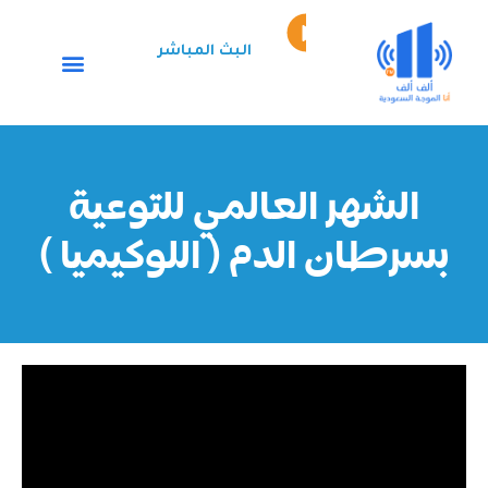
خطي
Episode
لى
play
البث المباشر
لمحتوى
icon
الشهر العالمي للتوعية
بسرطان الدم ( اللوكيميا )