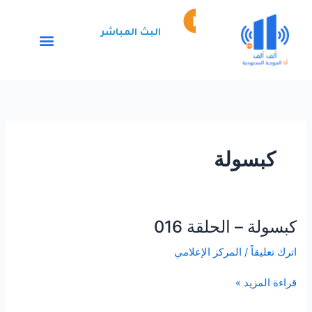
خطي
Episode
لى
play
البث المباشر
لمحتوى
icon
كبسولة
كبسولة – الحلقة 016
كبسولة
–
اترك تعليقاً
/
المركز الإعلامي
الحلقة
016
قراءة المزيد »